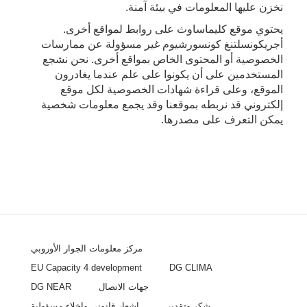
نخزن عليها المعلومات في بيئة آمنة.
يحتوي موقع كليماساوث على روابط لمواقع أخرى.
أجريكونسلتنغ كونسورشيوم غير مسؤولة عن ممارسات
الخصوصية أو المحتوى الخاص بمواقع أخرى. نحن نشجع
المستخدمين على أن يكونوا على علم عندما يغادرون
الموقع، وعلى قراءة شهادات الخصوصية لكل موقع
إلكتروني قد نربطه بموقعنا وقد يجمع معلومات شخصية
يمكن التعرف على مصدرها.
مركز معلومات الجوار الأوروبي
EU Capacity 4 development
DG CLIMA
جهات الاتصال
DG NEAR
شكر وتقدير
إشعار قانوني وإخلاء مسؤولية