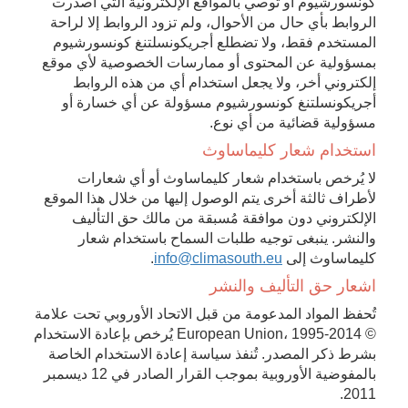
كونسورشيوم أو توصي بالمواقع الإلكترونية التي أصدرت
الروابط بأي حال من الأحوال، ولم تزود الروابط إلا لراحة
المستخدم فقط، ولا تضطلع أجريكونسلتنغ كونسورشيوم
بمسؤولية عن المحتوى أو ممارسات الخصوصية لأي موقع
إلكتروني أخر، ولا يجعل استخدام أي من هذه الروابط
أجريكونسلتنغ كونسورشيوم مسؤولة عن أي خسارة أو
مسؤولية قضائية من أي نوع.
استخدام شعار كليماساوث
لا يُرخص باستخدام شعار كليماساوث أو أي شعارات
لأطراف ثالثة أخرى يتم الوصول إليها من خلال هذا الموقع
الإلكتروني دون موافقة مُسبقة من مالك حق التأليف
والنشر. ينبغى توجيه طلبات السماح باستخدام شعار
كليماساوث إلى
info@climasouth.eu
.
اشعار حق التأليف والنشر
تُحفظ المواد المدعومة من قبل الاتحاد الأوروبي تحت علامة
© European Union، 1995-2014 يُرخص بإعادة الاستخدام
بشرط ذكر المصدر. تُنفذ سياسة إعادة الاستخدام الخاصة
بالمفوضية الأوروبية بموجب القرار الصادر في 12 ديسمبر
2011.