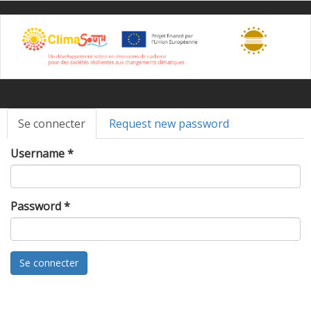
Skip
to
main
content
Primary
Se connecter
(active
Request new password
tabs
tab)
Username
*
Password
*
Se connecter